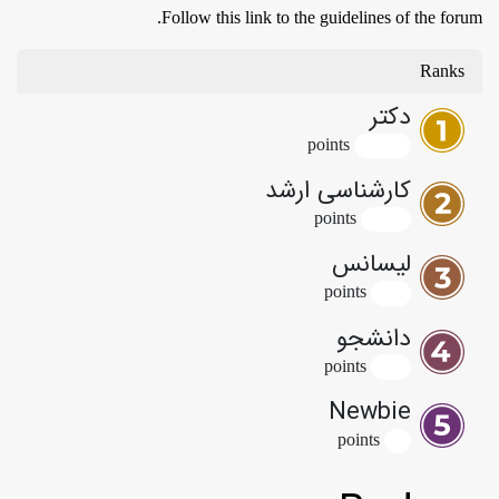
Follow this link to the guidelines of the forum.
Ranks
دکتر
s
point
10,000
کارشناسی ارشد
s
point
2,000
لیسانس
s
point
500
دانشجو
s
point
100
Newbie
s
point
1