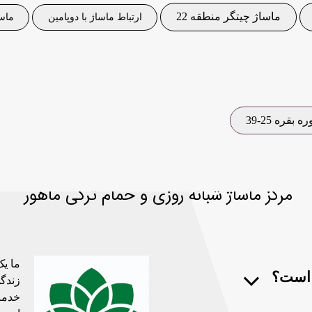
ماساژ چیتگر منطقه 22
ارتباط ماساژ با دوپامین
ماسا
 بقره 25-39
مرکز ماساژ شبانه روزی و حمام ترکی ماهور
ما یک
 است؟
زندگی
خدما