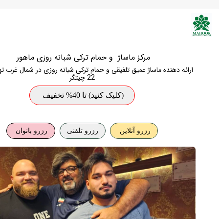
Skip to Conten
قیمت
تخفیف ماساژ
پروپوزال توسعه
مرکز ماساژ
و
حمام ترکی
شبانه روزی ماهور
ارائه دهنده ماساژ عمیق تلفیقی و
حمام ترکی
شبانه روزی
در شمال غرب ته
22 چیتگر
(کلیک کنید) تا 40% تخفیف
رزرو آنلاین
رزرو تلفنی
رزرو بانوان