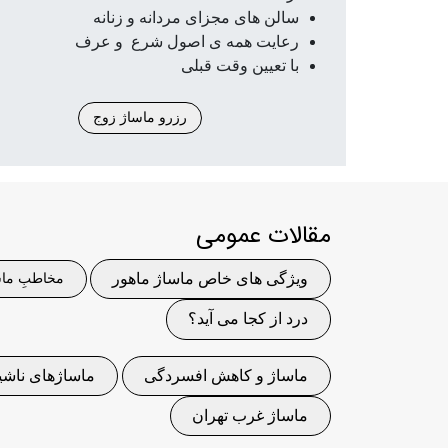
سالن های مجزای مردانه و زنانه
رعایت همه ی اصول شرع و عرف
با تعیین وقت قبلی
رزرو ماساژ زوج
مقالات عمومی
ویژگی های خاص ماساژ ماهور
مخاطبِ ماس
درد از کجا می آید؟
ماساژ و کاهش افسردگی
ماساژهای ناشیا
ماساژ غرب تهران