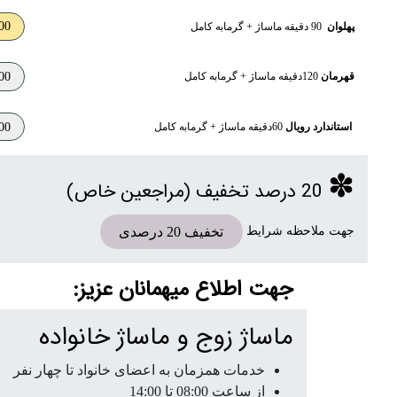
00
پهلوان
90 دقیقه ماساژ + گرمابه کامل
00
قهرمان
120دقیقه ماساژ + گرمابه کامل
00
استاندارد رویال
60دقیقه ماساژ + گرمابه کامل
✽
20
درصد تخفیف
(مراجعین خاص)
تخفیف 20 درصدی
جهت ملاحظه شرایط
جهت اطلاع میهمانان عزیز:
ماساژ زوج و ماساژ خانواده
خدمات همزمان به اعضای خانواد تا چهار نفر
از ساعت 08:00 تا 14:00