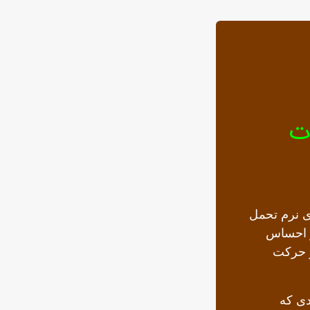
وت
ی نرم تحمل
تر احساس
ر حرکت
دی که