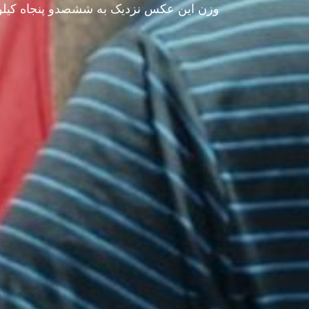
وزن این عکس نزدیک به ششصدو پنجاه کیلو ا