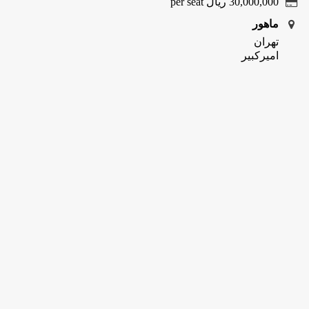
30,000,000
ریال
per seat
ماهور
تهران
امیرکبیر