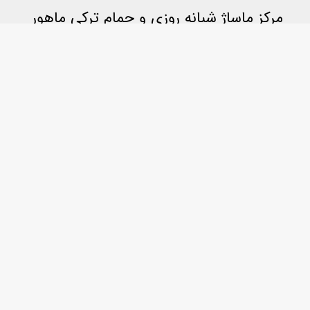
مرکز ماساژ شبانه روزی و حمام ترکی ماهور
چرا مرکز ماساژ ماهور شبانه روزی است؟
چگونه می توانم نظر خودم را ثبت کنم؟
سیاست حمایت از مشتری
گالری
همکاران ما
رزرو آنلاین
تماس با ما
ساعات کاری
مقالات
قاسم منهی
02144709438